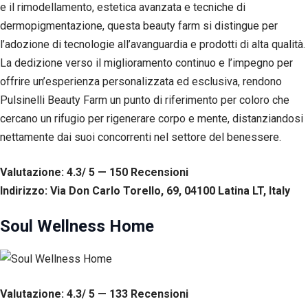
corretto
e il rimodellamento, estetica avanzata e tecniche di
funzionamento
dermopigmentazione, questa beauty farm si distingue per
del sito web.
l’adozione di tecnologie all’avanguardia e prodotti di alta qualità.
La dedizione verso il miglioramento continuo e l’impegno per
Statistiche
offrire un’esperienza personalizzata ed esclusiva, rendono
Per
Pulsinelli Beauty Farm un punto di riferimento per coloro che
consentirci
di
cercano un rifugio per rigenerare corpo e mente, distanziandosi
migliorare
nettamente dai suoi concorrenti nel settore del benessere.
la
funzionalità
e la
Valutazione: 4.3/ 5 — 150
R
ecensioni
struttura
Indirizzo: Via Don Carlo Torello, 69, 04100 Latina LT, Italy
del sito
web, in
base
Soul Wellness Home
all'utilizzo
del sito
web
stesso.
Valutazione: 4.3/ 5 — 133
R
ecensioni