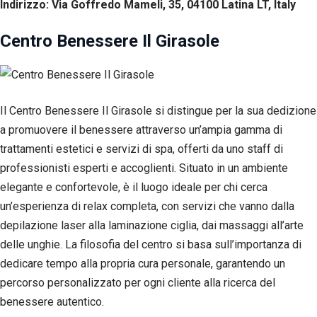
Indirizzo: Via Goffredo Mameli, 35, 04100 Latina LT, Italy
Esperienza
Per
Centro Benessere Il Girasole
permettere
una migliore
esperienza
di
navigazione
sul nostro
Il Centro Benessere Il Girasole si distingue per la sua dedizione
sito durante
a promuovere il benessere attraverso un’ampia gamma di
la tua visita.
Se rifiuti
trattamenti estetici e servizi di spa, offerti da uno staff di
questi
professionisti esperti e accoglienti. Situato in un ambiente
cookie,
elegante e confortevole, è il luogo ideale per chi cerca
alcune
funzioni del
un’esperienza di relax completa, con servizi che vanno dalla
sito non
depilazione laser alla laminazione ciglia, dai massaggi all’arte
saranno
disponibili.
delle unghie. La filosofia del centro si basa sull’importanza di
dedicare tempo alla propria cura personale, garantendo un
percorso personalizzato per ogni cliente alla ricerca del
Marketing
benessere autentico.
Condividendo i
tuoi interessi e il