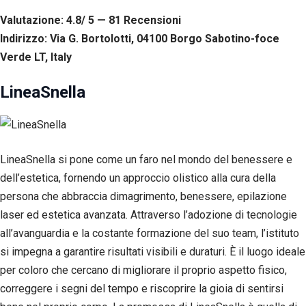
tuo
Valutazione: 4.8/ 5 — 81
R
ecensioni
comportamento
mentre visiti il
Indirizzo: Via G. Bortolotti, 04100 Borgo Sabotino-foce
nostro sito,
Verde LT, Italy
aumenti le
possibilità di
LineaSnella
vedere contenuti
e offerte
personalizzati.
LineaSnella si pone come un faro nel mondo del benessere e
dell’estetica, fornendo un approccio olistico alla cura della
persona che abbraccia dimagrimento, benessere, epilazione
laser ed estetica avanzata. Attraverso l’adozione di tecnologie
all’avanguardia e la costante formazione del suo team, l’istituto
si impegna a garantire risultati visibili e duraturi. È il luogo ideale
per coloro che cercano di migliorare il proprio aspetto fisico,
correggere i segni del tempo e riscoprire la gioia di sentirsi