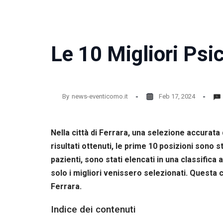
la
funzionalità
e la
struttura
del sito
Le 10 Migliori Psic
web, in
base
all'utilizzo
del sito
web
By
news-eventicomo.it
Feb 17, 2024
stesso.
Nella città di Ferrara, una selezione accurata
Esperienza
Per
risultati ottenuti, le prime 10 posizioni sono 
permettere
pazienti, sono stati elencati in una classific
una migliore
esperienza
solo i migliori venissero selezionati. Questa c
di
Ferrara.
navigazione
sul nostro
Indice dei contenuti
sito durante
la tua visita.