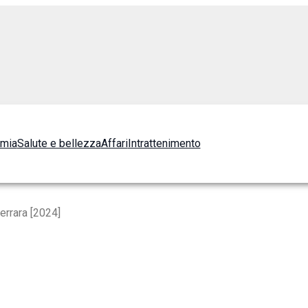
omia
Salute e bellezza
Affari
Intrattenimento
errara [2024]