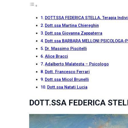
Se rifiuti
questi
cookie,
DOTT.SSA FEDERICA STELLA, Terapia Indivi
alcune
funzioni del
Dott.ssa Martina Chiereghin
sito non
Dott.ssa Giovanna Zappaterra
saranno
Dott.ssa BARBARA MELLONI PSICOLOGA-PSIC
disponibili.
Dr. Massimo Piscitelli
Alice Bracci
Marketing
Adalberto Malatesta – Psicologo
Condividendo i
tuoi interessi e il
Dott. Francesco Ferrari
tuo
Dott.ssa Micol Brunelli
comportamento
Dott.ssa Natati Lucia
mentre visiti il
nostro sito,
aumenti le
DOTT.SSA FEDERICA STELLA,
possibilità di
vedere contenuti
e offerte
personalizzati.