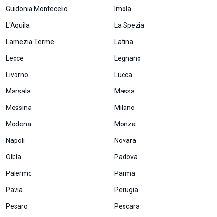
Esperienza
Guidonia Montecelio
Imola
Per
L'Aquila
La Spezia
permettere
una migliore
Lamezia Terme
Latina
esperienza
di
Lecce
Legnano
navigazione
sul nostro
Livorno
Lucca
sito durante
la tua visita.
Marsala
Massa
Se rifiuti
Messina
Milano
questi
cookie,
Modena
Monza
alcune
funzioni del
Napoli
Novara
sito non
saranno
Olbia
Padova
disponibili.
Palermo
Parma
Pavia
Perugia
Marketing
Pesaro
Pescara
Condividendo i
tuoi interessi e il