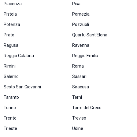
Piacenza
Pisa
tuo
comportamento
Pistoia
Pomezia
mentre visiti il
nostro sito,
Potenza
Pozzuoli
aumenti le
possibilità di
Prato
Quartu Sant'Elena
vedere contenuti
Ragusa
Ravenna
e offerte
personalizzati.
Reggio Calabria
Reggio Emilia
Rimini
Roma
Salerno
Sassari
Sesto San Giovanni
Siracusa
Taranto
Terni
Torino
Torre del Greco
Trento
Treviso
Trieste
Udine