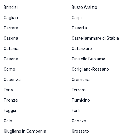
corretto
Brindisi
Busto Arsizio
funzionamento
del sito web.
Cagliari
Carpi
Carrara
Caserta
Statistiche
Casoria
Castellammare di Stabia
Per
consentirci
Catania
Catanzaro
di
migliorare
Cesena
Cinisello Balsamo
la
funzionalità
Como
Corigliano-Rossano
e la
Cosenza
Cremona
struttura
del sito
Fano
Ferrara
web, in
base
Firenze
Fiumicino
all'utilizzo
del sito
Foggia
Forlì
web
stesso.
Gela
Genova
Giugliano in Campania
Grosseto