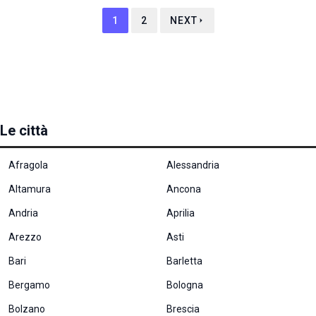
1
2
NEXT
Le città
Afragola
Alessandria
Altamura
Ancona
Andria
Aprilia
Arezzo
Asti
Necessari
Questi cookie
Bari
Barletta
non sono
facoltativi.
Bergamo
Bologna
Sono
necessari per il
Bolzano
Brescia