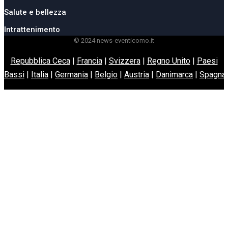
Salute e bellezza
Intrattenimento
© 2024 news-eventicomo.it
Repubblica Ceca
|
Francia
|
Svizzera
|
Regno Unito
|
Paesi
Bassi
|
Italia
|
Germania
|
Belgio
|
Austria
|
Danimarca
|
Spagna