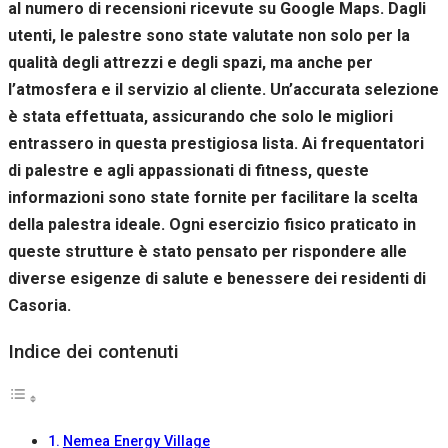
al numero di recensioni ricevute su Google Maps. Dagli
Se rifiuti
questi
utenti, le palestre sono state valutate non solo per la
cookie,
qualità degli attrezzi e degli spazi, ma anche per
alcune
funzioni del
l’atmosfera e il servizio al cliente. Un’accurata selezione
sito non
è stata effettuata, assicurando che solo le migliori
saranno
entrassero in questa prestigiosa lista. Ai frequentatori
disponibili.
di palestre e agli appassionati di fitness, queste
informazioni sono state fornite per facilitare la scelta
Marketing
della palestra ideale. Ogni esercizio fisico praticato in
Condividendo i
queste strutture è stato pensato per rispondere alle
tuoi interessi e il
tuo
diverse esigenze di salute e benessere dei residenti di
comportamento
Casoria.
mentre visiti il
nostro sito,
aumenti le
Indice dei contenuti
possibilità di
vedere contenuti
e offerte
personalizzati.
Nemea Energy Village