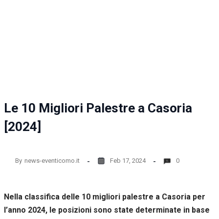
la
funzionalità
e la
struttura
del sito
web, in
base
all'utilizzo
del sito
web
stesso.
Le 10 Migliori Palestre a Casoria
[2024]
Esperienza
Per
permettere
una migliore
By
news-eventicomo.it
Feb 17, 2024
0
esperienza
di
navigazione
Nella classifica delle 10 migliori palestre a Casoria per
sul nostro
sito durante
l’anno 2024, le posizioni sono state determinate in base
la tua visita.