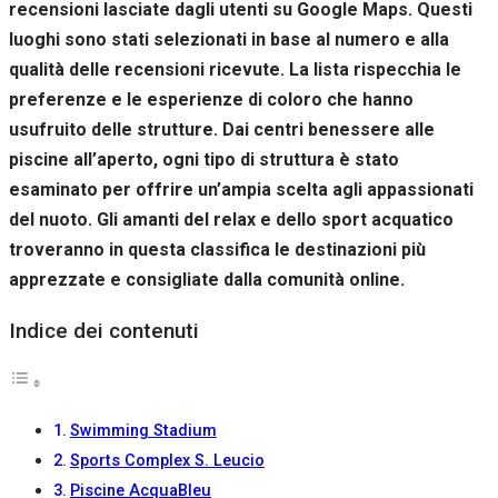
recensioni lasciate dagli utenti su Google Maps. Questi
Se rifiuti
questi
luoghi sono stati selezionati in base al numero e alla
cookie,
qualità delle recensioni ricevute. La lista rispecchia le
alcune
funzioni del
preferenze e le esperienze di coloro che hanno
sito non
usufruito delle strutture. Dai centri benessere alle
saranno
piscine all’aperto, ogni tipo di struttura è stato
disponibili.
esaminato per offrire un’ampia scelta agli appassionati
del nuoto. Gli amanti del relax e dello sport acquatico
Marketing
troveranno in questa classifica le destinazioni più
Condividendo i
apprezzate e consigliate dalla comunità online.
tuoi interessi e il
tuo
comportamento
Indice dei contenuti
mentre visiti il
nostro sito,
aumenti le
possibilità di
vedere contenuti
Swimming Stadium
e offerte
Sports Complex S. Leucio
personalizzati.
Piscine AcquaBleu