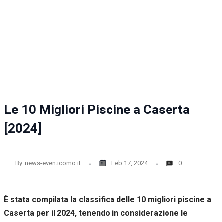
la
funzionalità
e la
struttura
del sito
web, in
base
all'utilizzo
del sito
web
stesso.
Le 10 Migliori Piscine a Caserta
[2024]
Esperienza
Per
permettere
una migliore
By
news-eventicomo.it
Feb 17, 2024
0
esperienza
di
navigazione
È stata compilata la classifica delle 10 migliori piscine a
sul nostro
sito durante
Caserta per il 2024, tenendo in considerazione le
la tua visita.