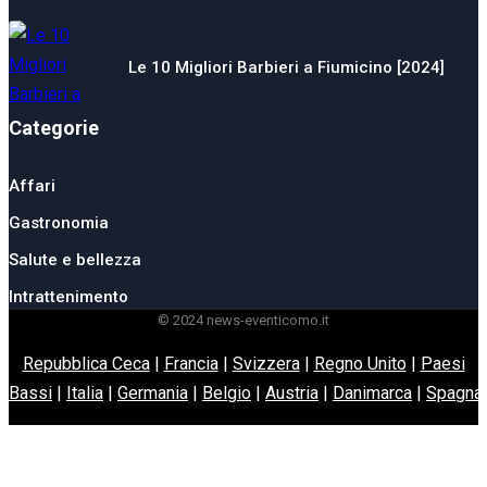
Le 10 Migliori Barbieri a Fiumicino [2024]
Categorie
Affari
Gastronomia
Salute e bellezza
Intrattenimento
© 2024 news-eventicomo.it
Repubblica Ceca
|
Francia
|
Svizzera
|
Regno Unito
|
Paesi
Bassi
|
Italia
|
Germania
|
Belgio
|
Austria
|
Danimarca
|
Spagna