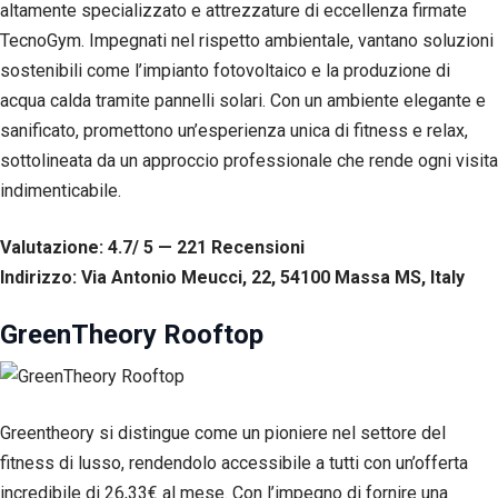
corretto
altamente specializzato e attrezzature di eccellenza firmate
funzionamento
TecnoGym. Impegnati nel rispetto ambientale, vantano soluzioni
del sito web.
sostenibili come l’impianto fotovoltaico e la produzione di
acqua calda tramite pannelli solari. Con un ambiente elegante e
Statistiche
sanificato, promettono un’esperienza unica di fitness e relax,
Per
sottolineata da un approccio professionale che rende ogni visita
consentirci
di
indimenticabile.
migliorare
la
Valutazione: 4.7/ 5 — 221
R
ecensioni
funzionalità
e la
Indirizzo: Via Antonio Meucci, 22, 54100 Massa MS, Italy
struttura
del sito
GreenTheory Rooftop
web, in
base
all'utilizzo
del sito
web
Greentheory si distingue come un pioniere nel settore del
stesso.
fitness di lusso, rendendolo accessibile a tutti con un’offerta
incredibile di 26,33€ al mese. Con l’impegno di fornire una