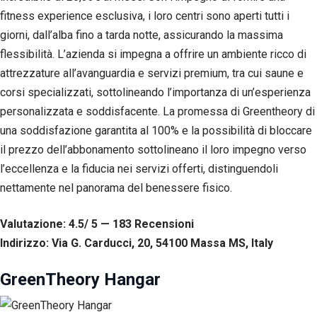
Esperienza
fitness experience esclusiva, i loro centri sono aperti tutti i
Per
giorni, dall’alba fino a tarda notte, assicurando la massima
permettere
una migliore
flessibilità. L’azienda si impegna a offrire un ambiente ricco di
esperienza
attrezzature all’avanguardia e servizi premium, tra cui saune e
di
corsi specializzati, sottolineando l’importanza di un’esperienza
navigazione
sul nostro
personalizzata e soddisfacente. La promessa di Greentheory di
sito durante
una soddisfazione garantita al 100% e la possibilità di bloccare
la tua visita.
Se rifiuti
il prezzo dell’abbonamento sottolineano il loro impegno verso
questi
l’eccellenza e la fiducia nei servizi offerti, distinguendoli
cookie,
alcune
nettamente nel panorama del benessere fisico.
funzioni del
sito non
Valutazione: 4.5/ 5 — 183
R
ecensioni
saranno
disponibili.
Indirizzo: Via G. Carducci, 20, 54100 Massa MS, Italy
GreenTheory Hangar
Marketing
Condividendo i
tuoi interessi e il