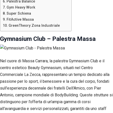
Palestra Balance
Gym Heavy Work
Super Schiena
FitActive Massa
GreenTheory Zona Industriale
Gymnasium Club – Palestra Massa
Nel cuore di Massa Carrara, la palestra Gymnasium Club e il
centro estetico Beauty Gymnasium, situati nel Centro
Commerciale La Zecca, rappresentano un tempio dedicato alla
passione per lo sport, il benessere e la cura del corpo, fondati
Necessari
sull’esperienza decennale dei fratelli Dell’Amico, con Pier
Questi cookie
Antonio, campione mondiale di BodyBuilding. Queste strutture si
non sono
facoltativi.
distinguono per l’offerta di un’ampia gamma di corsi
Sono
all’avanguardia e servizi personalizzati, garantiti da uno staff
necessari per il