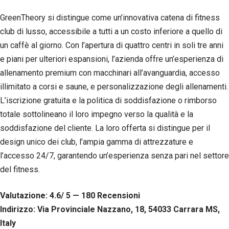
tuo
GreenTheory si distingue come un’innovativa catena di fitness
comportamento
mentre visiti il
club di lusso, accessibile a tutti a un costo inferiore a quello di
nostro sito,
un caffè al giorno. Con l’apertura di quattro centri in soli tre anni
aumenti le
possibilità di
e piani per ulteriori espansioni, l’azienda offre un’esperienza di
vedere contenuti
allenamento premium con macchinari all’avanguardia, accesso
e offerte
illimitato a corsi e saune, e personalizzazione degli allenamenti.
personalizzati.
L’iscrizione gratuita e la politica di soddisfazione o rimborso
totale sottolineano il loro impegno verso la qualità e la
soddisfazione del cliente. La loro offerta si distingue per il
design unico dei club, l’ampia gamma di attrezzature e
l’accesso 24/7, garantendo un’esperienza senza pari nel settore
del fitness.
Valutazione: 4.6/ 5 — 180
R
ecensioni
Indirizzo: Via Provinciale Nazzano, 18, 54033 Carrara MS,
Italy