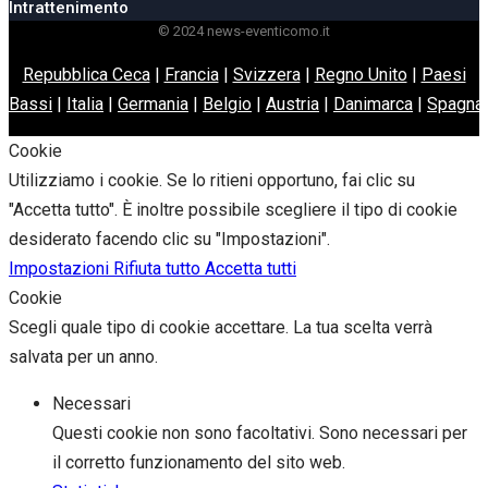
Intrattenimento
© 2024 news-eventicomo.it
Repubblica Ceca
|
Francia
|
Svizzera
|
Regno Unito
|
Paesi
Bassi
|
Italia
|
Germania
|
Belgio
|
Austria
|
Danimarca
|
Spagna
Cookie
Utilizziamo i cookie. Se lo ritieni opportuno, fai clic su
"Accetta tutto". È inoltre possibile scegliere il tipo di cookie
desiderato facendo clic su "Impostazioni".
Impostazioni
Rifiuta tutto
Accetta tutti
Cookie
Scegli quale tipo di cookie accettare. La tua scelta verrà
salvata per un anno.
Necessari
Questi cookie non sono facoltativi. Sono necessari per
il corretto funzionamento del sito web.