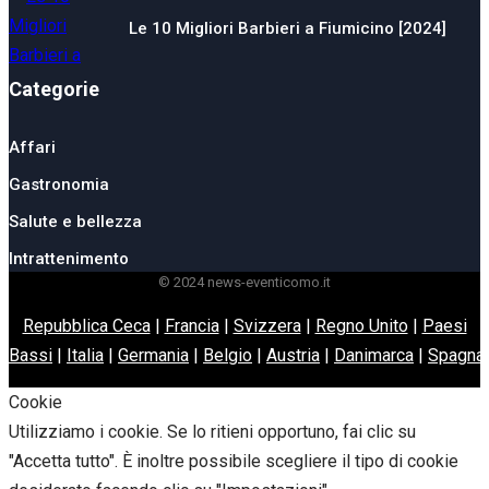
Le 10 Migliori Barbieri a Fiumicino [2024]
Categorie
Affari
Gastronomia
Salute e bellezza
Intrattenimento
© 2024 news-eventicomo.it
Repubblica Ceca
|
Francia
|
Svizzera
|
Regno Unito
|
Paesi
Bassi
|
Italia
|
Germania
|
Belgio
|
Austria
|
Danimarca
|
Spagna
Cookie
Utilizziamo i cookie. Se lo ritieni opportuno, fai clic su
"Accetta tutto". È inoltre possibile scegliere il tipo di cookie