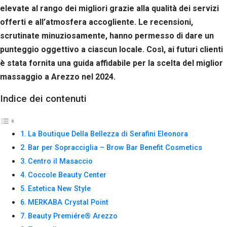
Se rifiuti
elevate al rango dei migliori grazie alla qualità dei servizi
questi
offerti e all’atmosfera accogliente. Le recensioni,
cookie,
alcune
scrutinate minuziosamente, hanno permesso di dare un
funzioni del
punteggio oggettivo a ciascun locale. Così, ai futuri clienti
sito non
è stata fornita una guida affidabile per la scelta del miglior
saranno
disponibili.
massaggio a Arezzo nel 2024.
Indice dei contenuti
Marketing
Condividendo i
tuoi interessi e il
La Boutique Della Bellezza di Serafini Eleonora
tuo
comportamento
Bar per Sopracciglia – Brow Bar Benefit Cosmetics
mentre visiti il
Centro il Masaccio
nostro sito,
aumenti le
Coccole Beauty Center
possibilità di
Estetica New Style
vedere contenuti
MERKABA Crystal Point
e offerte
personalizzati.
Beauty Premiére® Arezzo