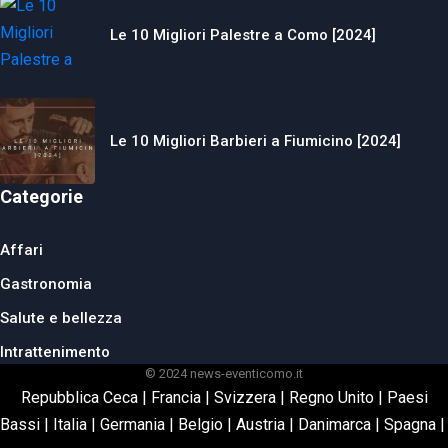
Le 10 Migliori Palestre a Como [2024]
Le 10 Migliori Barbieri a Fiumicino [2024]
Categorie
Affari
Gastronomia
Salute e bellezza
Intrattenimento
© 2024 news-eventicomo.it
Repubblica Ceca
|
Francia
|
Svizzera
|
Regno Unito
|
Paesi
Bassi
|
Italia
|
Germania
|
Belgio
|
Austria
|
Danimarca
|
Spagna