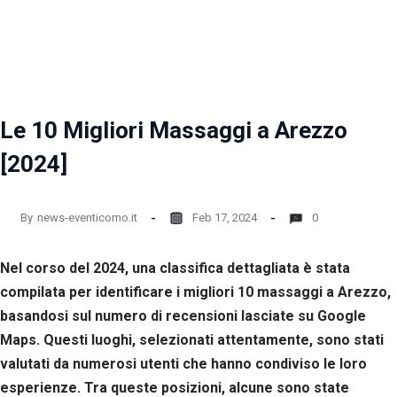
la
funzionalità
e la
struttura
del sito
web, in
base
Le 10 Migliori Massaggi a Arezzo
all'utilizzo
del sito
[2024]
web
stesso.
By
news-eventicomo.it
Feb 17, 2024
0
Esperienza
Per
Nel corso del 2024, una classifica dettagliata è stata
permettere
una migliore
compilata per identificare i migliori 10 massaggi a Arezzo,
esperienza
basandosi sul numero di recensioni lasciate su Google
di
Maps. Questi luoghi, selezionati attentamente, sono stati
navigazione
sul nostro
valutati da numerosi utenti che hanno condiviso le loro
sito durante
esperienze. Tra queste posizioni, alcune sono state
la tua visita.