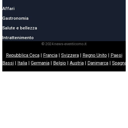
Affari
Gastronomia
Salute e bellezza
Intrattenimento
© 2024 news-eventicomo.it
Repubblica Ceca
|
Francia
|
Svizzera
|
Regno Unito
|
Paesi
Bassi
|
Italia
|
Germania
|
Belgio
|
Austria
|
Danimarca
|
Spagna