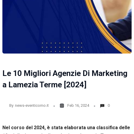
la
funzionalità
e la
struttura
del sito
web, in
base
all'utilizzo
del sito
web
stesso.
Le 10 Migliori Agenzie Di Marketing
Esperienza
a Lamezia Terme [2024]
Per
permettere
una migliore
esperienza
By
news-eventicomo.it
Feb 16, 2024
0
di
navigazione
sul nostro
sito durante
Nel corso del 2024, è stata elaborata una classifica delle
la tua visita.