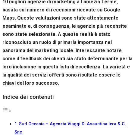
10 migliori agenzie di marketing a Lamezia Terme,
Se rifiuti
questi
basata sul numero di recensioni ricevute su Google
cookie,
Maps. Queste valutazioni sono state attentamente
alcune
esaminate e, di conseguenza, le agenzie più recensite
funzioni del
sito non
sono state selezionate. A queste realtà è stato
saranno
riconosciuto un ruolo di primaria importanza nel
disponibili.
panorama del marketing locale. Interessante notare
come il feedback dei clienti sia stato determinante per la
Marketing
loro inclusione in questa lista di eccellenza. La varietà e
Condividendo i
la qualità dei servizi offerti sono risultate essere le
tuoi interessi e il
tuo
chiavi del loro successo.
comportamento
mentre visiti il
Indice dei contenuti
nostro sito,
aumenti le
possibilità di
vedere contenuti
e offerte
Sud Oceania – Agenzia Viaggi Di Assuntina Iera & C.
personalizzati.
Snc