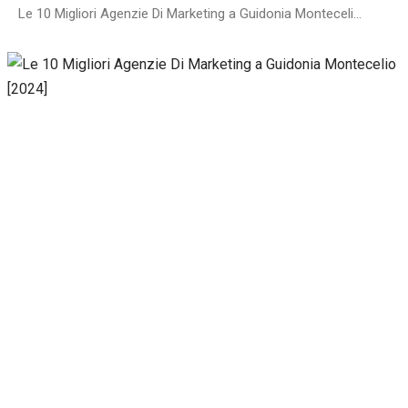
Le 10 Migliori Agenzie Di Marketing a Guidonia Montecelio [2024]
Necessari
Questi cookie
non sono
facoltativi.
Sono
necessari per il
corretto
funzionamento
del sito web.
Statistiche
Per
consentirci
di
migliorare