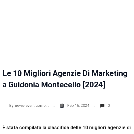
la
funzionalità
e la
struttura
del sito
web, in
base
all'utilizzo
del sito
web
stesso.
Le 10 Migliori Agenzie Di Marketing
Esperienza
a Guidonia Montecelio [2024]
Per
permettere
una migliore
esperienza
By
news-eventicomo.it
Feb 16, 2024
0
di
navigazione
sul nostro
sito durante
È stata compilata la classifica delle 10 migliori agenzie di
la tua visita.