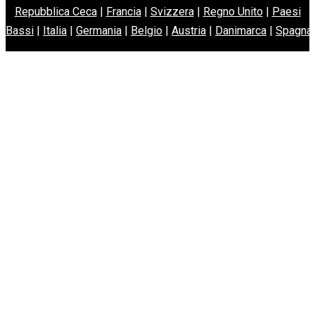
Repubblica Ceca
|
Francia
|
Svizzera
|
Regno Unito
|
Paesi
Bassi
|
Italia
|
Germania
|
Belgio
|
Austria
|
Danimarca
|
Spagna