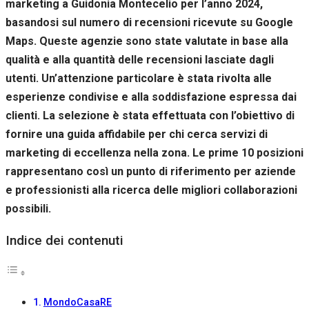
marketing a Guidonia Montecelio per l’anno 2024,
Se rifiuti
questi
basandosi sul numero di recensioni ricevute su Google
cookie,
Maps. Queste agenzie sono state valutate in base alla
alcune
qualità e alla quantità delle recensioni lasciate dagli
funzioni del
sito non
utenti. Un’attenzione particolare è stata rivolta alle
saranno
esperienze condivise e alla soddisfazione espressa dai
disponibili.
clienti. La selezione è stata effettuata con l’obiettivo di
fornire una guida affidabile per chi cerca servizi di
Marketing
marketing di eccellenza nella zona. Le prime 10 posizioni
Condividendo i
rappresentano così un punto di riferimento per aziende
tuoi interessi e il
tuo
e professionisti alla ricerca delle migliori collaborazioni
comportamento
possibili.
mentre visiti il
nostro sito,
Indice dei contenuti
aumenti le
possibilità di
vedere contenuti
e offerte
personalizzati.
MondoCasaRE