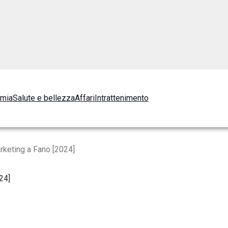
omia
Salute e bellezza
Affari
Intrattenimento
rketing a Fano [2024]