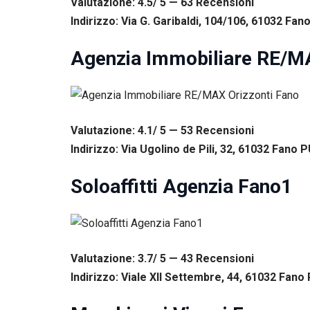
Valutazione: 4.5/ 5 — 63
R
ecensioni
Esperienza
Indirizzo: Via G. Garibaldi, 104/106, 61032 Fano
Per
permettere
una migliore
Agenzia Immobiliare RE/MA
esperienza
di
navigazione
sul nostro
sito durante
la tua visita.
Valutazione: 4.1/ 5 — 53
R
ecensioni
Se rifiuti
Indirizzo: Via Ugolino de Pili, 32, 61032 Fano PU
questi
cookie,
Soloaffitti Agenzia Fano1
alcune
funzioni del
sito non
saranno
disponibili.
Valutazione: 3.7/ 5 — 43
R
ecensioni
Indirizzo: Viale XII Settembre, 44, 61032 Fano P
Marketing
Condividendo i
tuoi interessi e il