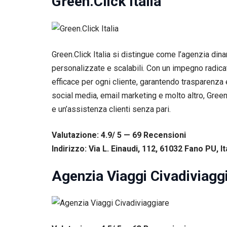
Green.Click Italia
corretto
funzionamento
del sito web.
Green.Click Italia si distingue come l’agenzia din
Statistiche
Per
personalizzate e scalabili. Con un impegno radica
consentirci
efficace per ogni cliente, garantendo trasparenz
di
social media, email marketing e molto altro, Green.
migliorare
la
e un’assistenza clienti senza pari.
funzionalità
e la
struttura
Valutazione: 4.9/ 5 — 69
R
ecensioni
del sito
Indirizzo: Via L. Einaudi, 112, 61032 Fano PU, It
web, in
base
Agenzia Viaggi Civadiviagg
all'utilizzo
del sito
web
stesso.