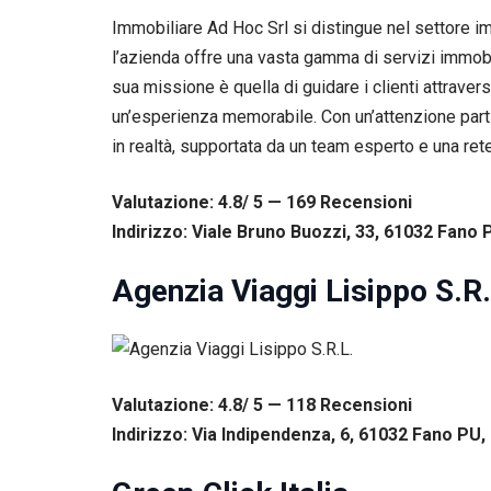
Immobiliare Ad Hoc Srl si distingue nel settore i
l’azienda offre una vasta gamma di servizi immobilia
sua missione è quella di guidare i clienti attra
un’esperienza memorabile. Con un’attenzione partic
in realtà, supportata da un team esperto e una rete 
Valutazione: 4.8/ 5 — 169
R
ecensioni
Indirizzo: Viale Bruno Buozzi, 33, 61032 Fano P
Agenzia Viaggi Lisippo S.R.
Necessari
Questi cookie
Valutazione: 4.8/ 5 — 118
R
ecensioni
non sono
Indirizzo: Via Indipendenza, 6, 61032 Fano PU, 
facoltativi.
Sono
necessari per il