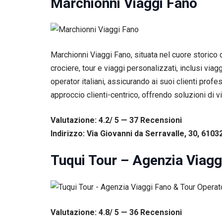
Marchionni Viaggi Fano
tuo
comportamento
mentre visiti il
nostro sito,
aumenti le
Marchionni Viaggi Fano, situata nel cuore storico 
possibilità di
vedere contenuti
crociere, tour e viaggi personalizzati, inclusi via
e offerte
operator italiani, assicurando ai suoi clienti profes
personalizzati.
approccio clienti-centrico, offrendo soluzioni di 
Valutazione: 4.2/ 5 — 37
R
ecensioni
Indirizzo: Via Giovanni da Serravalle, 30, 6103
Tuqui Tour – Agenzia Viag
Valutazione: 4.8/ 5 — 36
R
ecensioni