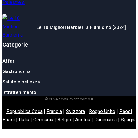
Le 10 Migliori Barbieri a Fiumicino [2024]
Categorie
Affari
Gastronomia
Salute e bellezza
Intrattenimento
© 2024 news-eventicomo.it
Repubblica Ceca
|
Francia
|
Svizzera
|
Regno Unito
|
Paesi
Bassi
|
Italia
|
Germania
|
Belgio
|
Austria
|
Danimarca
|
Spagna