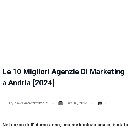
la
funzionalità
e la
struttura
del sito
web, in
base
all'utilizzo
del sito
web
stesso.
Le 10 Migliori Agenzie Di Marketing
Esperienza
a Andria [2024]
Per
permettere
una migliore
esperienza
By
news-eventicomo.it
Feb 16, 2024
0
di
navigazione
sul nostro
sito durante
Nel corso dell’ultimo anno, una meticolosa analisi è stata
la tua visita.