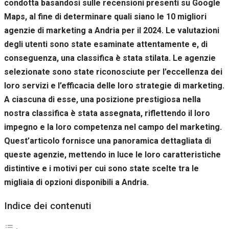
condotta basandosi sulle recensioni presenti su Google
Se rifiuti
questi
Maps, al fine di determinare quali siano le 10 migliori
cookie,
agenzie di marketing a Andria per il 2024. Le valutazioni
alcune
degli utenti sono state esaminate attentamente e, di
funzioni del
sito non
conseguenza, una classifica è stata stilata. Le agenzie
saranno
selezionate sono state riconosciute per l’eccellenza dei
disponibili.
loro servizi e l’efficacia delle loro strategie di marketing.
A ciascuna di esse, una posizione prestigiosa nella
Marketing
nostra classifica è stata assegnata, riflettendo il loro
Condividendo i
impegno e la loro competenza nel campo del marketing.
tuoi interessi e il
tuo
Quest’articolo fornisce una panoramica dettagliata di
comportamento
queste agenzie, mettendo in luce le loro caratteristiche
mentre visiti il
nostro sito,
distintive e i motivi per cui sono state scelte tra le
aumenti le
migliaia di opzioni disponibili a Andria.
possibilità di
vedere contenuti
Indice dei contenuti
e offerte
personalizzati.