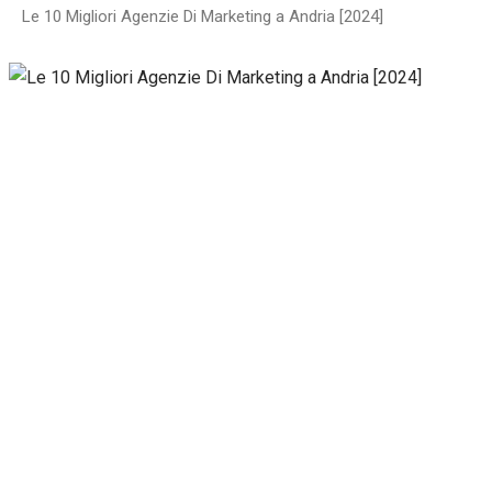
Le 10 Migliori Agenzie Di Marketing a Andria [2024]
Necessari
Questi cookie
non sono
facoltativi.
Sono
necessari per il
corretto
funzionamento
del sito web.
Statistiche
Per
consentirci
di
migliorare