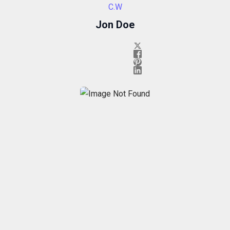
C.W
Esperienza
Per
Jon Doe
permettere
una migliore
esperienza
di
navigazione
sul nostro
sito durante
la tua visita.
Se rifiuti
questi
cookie,
alcune
funzioni del
sito non
saranno
disponibili.
Marketing
Condividendo i
tuoi interessi e il