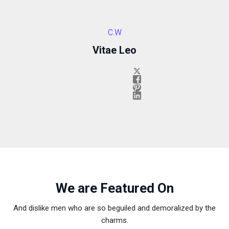
tuo
comportamento
mentre visiti il
C.W
nostro sito,
aumenti le
Vitae Leo
possibilità di
vedere contenuti
e offerte
personalizzati.
We are Featured On
And dislike men who are so beguiled and demoralized by the
charms.