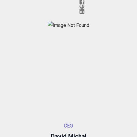
Necessari
Questi cookie
non sono
facoltativi.
CEO
Sono
necessari per il
David Michal