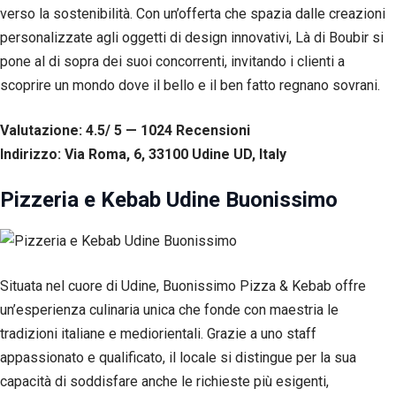
corretto
verso la sostenibilità. Con un’offerta che spazia dalle creazioni
funzionamento
personalizzate agli oggetti di design innovativi, Là di Boubir si
del sito web.
pone al di sopra dei suoi concorrenti, invitando i clienti a
scoprire un mondo dove il bello e il ben fatto regnano sovrani.
Statistiche
Per
Valutazione: 4.5/ 5 — 1024
R
ecensioni
consentirci
di
Indirizzo: Via Roma, 6, 33100 Udine UD, Italy
migliorare
la
Pizzeria e Kebab Udine Buonissimo
funzionalità
e la
struttura
del sito
web, in
base
Situata nel cuore di Udine, Buonissimo Pizza & Kebab offre
all'utilizzo
un’esperienza culinaria unica che fonde con maestria le
del sito
tradizioni italiane e mediorientali. Grazie a uno staff
web
stesso.
appassionato e qualificato, il locale si distingue per la sua
capacità di soddisfare anche le richieste più esigenti,