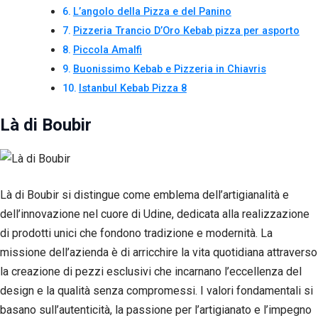
L’angolo della Pizza e del Panino
Pizzeria Trancio D’Oro Kebab pizza per asporto
Piccola Amalfi
Buonissimo Kebab e Pizzeria in Chiavris
Istanbul Kebab Pizza 8
Là di Boubir
Là di Boubir si distingue come emblema dell’artigianalità e
dell’innovazione nel cuore di Udine, dedicata alla realizzazione
di prodotti unici che fondono tradizione e modernità. La
Necessari
missione dell’azienda è di arricchire la vita quotidiana attraverso
Questi cookie
non sono
la creazione di pezzi esclusivi che incarnano l’eccellenza del
facoltativi.
design e la qualità senza compromessi. I valori fondamentali si
Sono
necessari per il
basano sull’autenticità, la passione per l’artigianato e l’impegno