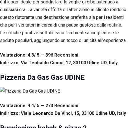
è il luogo ideale per soddisfare le voglie di cibo autentico a
tuo
qualsiasi ora. La varietà offerta e l’attenzione al cliente rendono
comportamento
mentre visiti il
questo ristorante una destinazione preferita sia per i residenti
nostro sito,
che per i visitatori in cerca di una pausa gustosa dalla routine.
aumenti le
possibilità di
Le critiche positive sottolineano l’ambiente accogliente e le
vedere contenuti
sedute peculiari, aggiungendo un tocco di unicità all’esperienza.
e offerte
personalizzati.
Valutazione: 4.3/ 5 — 396
R
ecensioni
Indirizzo: Via Teobaldo Ciconi, 12, 33100 Udine UD, Italy
Pizzeria Da Gas Gas UDINE
Valutazione: 4.4/ 5 — 273
R
ecensioni
Indirizzo: Viale Leonardo Da Vinci, 15, 33100 Udine UD, Italy