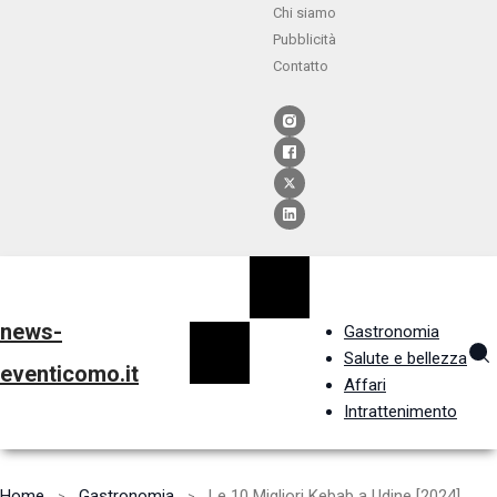
Chi siamo
Pubblicità
Contatto
news-
Gastronomia
Salute e bellezza
eventicomo.it
Affari
Intrattenimento
Home
Gastronomia
Le 10 Migliori Kebab a Udine [2024]