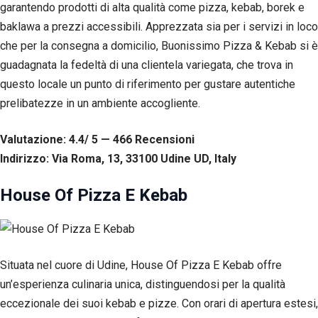
garantendo prodotti di alta qualità come pizza, kebab, borek e
Esperienza
Per
baklawa a prezzi accessibili. Apprezzata sia per i servizi in loco
permettere
che per la consegna a domicilio, Buonissimo Pizza & Kebab si è
una migliore
guadagnata la fedeltà di una clientela variegata, che trova in
esperienza
di
questo locale un punto di riferimento per gustare autentiche
navigazione
prelibatezze in un ambiente accogliente.
sul nostro
sito durante
la tua visita.
Valutazione: 4.4/ 5 — 466
R
ecensioni
Se rifiuti
Indirizzo: Via Roma, 13, 33100 Udine UD, Italy
questi
cookie,
alcune
House Of Pizza E Kebab
funzioni del
sito non
saranno
disponibili.
Situata nel cuore di Udine, House Of Pizza E Kebab offre
un’esperienza culinaria unica, distinguendosi per la qualità
Marketing
Condividendo i
eccezionale dei suoi kebab e pizze. Con orari di apertura estesi,
tuoi interessi e il