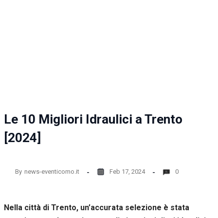
la
funzionalità
e la
struttura
del sito
web, in
base
all'utilizzo
del sito
web
stesso.
Le 10 Migliori Idraulici a Trento
Esperienza
[2024]
Per
permettere
una migliore
esperienza
By
news-eventicomo.it
Feb 17, 2024
0
di
navigazione
sul nostro
sito durante
Nella città di Trento, un’accurata selezione è stata
la tua visita.