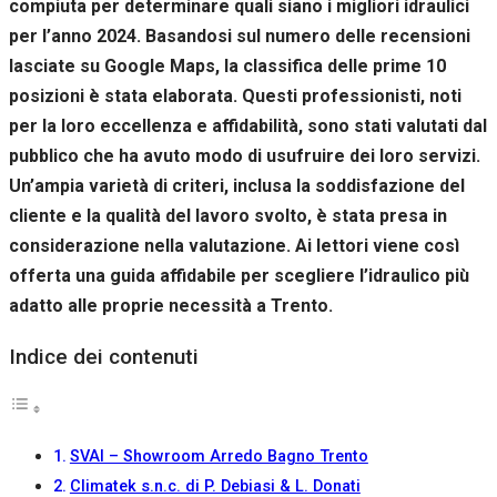
compiuta per determinare quali siano i migliori idraulici
Se rifiuti
questi
per l’anno 2024. Basandosi sul numero delle recensioni
cookie,
lasciate su Google Maps, la classifica delle prime 10
alcune
posizioni è stata elaborata. Questi professionisti, noti
funzioni del
sito non
per la loro eccellenza e affidabilità, sono stati valutati dal
saranno
pubblico che ha avuto modo di usufruire dei loro servizi.
disponibili.
Un’ampia varietà di criteri, inclusa la soddisfazione del
cliente e la qualità del lavoro svolto, è stata presa in
Marketing
considerazione nella valutazione. Ai lettori viene così
Condividendo i
offerta una guida affidabile per scegliere l’idraulico più
tuoi interessi e il
tuo
adatto alle proprie necessità a Trento.
comportamento
mentre visiti il
Indice dei contenuti
nostro sito,
aumenti le
possibilità di
vedere contenuti
e offerte
SVAI – Showroom Arredo Bagno Trento
personalizzati.
Climatek s.n.c. di P. Debiasi & L. Donati