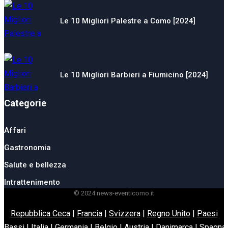
Le 10 Migliori Palestre a Como [2024]
Le 10 Migliori Barbieri a Fiumicino [2024]
Categorie
Affari
Gastronomia
Salute e bellezza
Intrattenimento
© 2024 news-eventicomo.it
Repubblica Ceca
|
Francia
|
Svizzera
|
Regno Unito
|
Paesi
Bassi
|
Italia
|
Germania
|
Belgio
|
Austria
|
Danimarca
|
Spagna