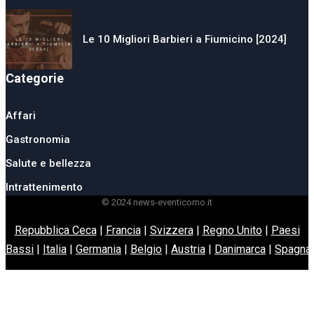
Le 10 Migliori Barbieri a Fiumicino [2024]
Categorie
Affari
Gastronomia
Salute e bellezza
Intrattenimento
© 2024 news-eventicomo.it
Repubblica Ceca
|
Francia
|
Svizzera
|
Regno Unito
|
Paesi
Bassi
|
Italia
|
Germania
|
Belgio
|
Austria
|
Danimarca
|
Spagna