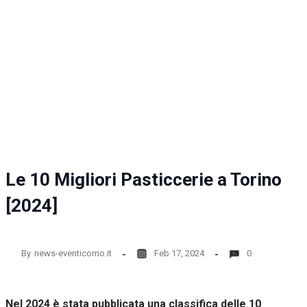
la
funzionalità
e la
struttura
del sito
web, in
base
all'utilizzo
del sito
web
stesso.
Le 10 Migliori Pasticcerie a Torino
Esperienza
Per
[2024]
permettere
una migliore
esperienza
di
By
news-eventicomo.it
Feb 17, 2024
0
navigazione
sul nostro
sito durante
la tua visita.
Nel 2024 è stata pubblicata una classifica delle 10