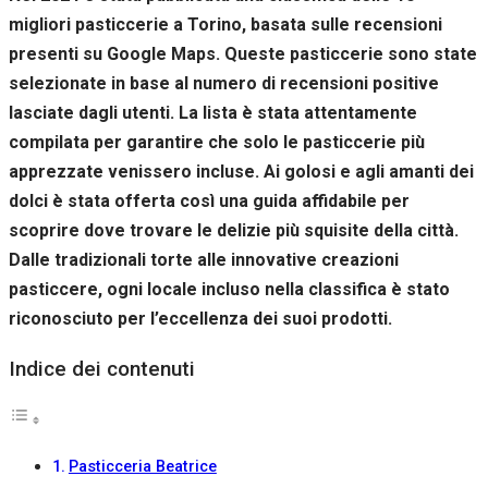
Se rifiuti
migliori pasticcerie a Torino, basata sulle recensioni
questi
presenti su Google Maps. Queste pasticcerie sono state
cookie,
alcune
selezionate in base al numero di recensioni positive
funzioni del
lasciate dagli utenti. La lista è stata attentamente
sito non
saranno
compilata per garantire che solo le pasticcerie più
disponibili.
apprezzate venissero incluse. Ai golosi e agli amanti dei
dolci è stata offerta così una guida affidabile per
scoprire dove trovare le delizie più squisite della città.
Marketing
Condividendo i
Dalle tradizionali torte alle innovative creazioni
tuoi interessi e il
pasticcere, ogni locale incluso nella classifica è stato
tuo
comportamento
riconosciuto per l’eccellenza dei suoi prodotti.
mentre visiti il
nostro sito,
Indice dei contenuti
aumenti le
possibilità di
vedere contenuti
e offerte
personalizzati.
Pasticceria Beatrice