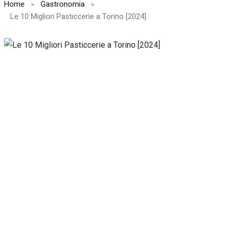
Home
Gastronomia
Le 10 Migliori Pasticcerie a Torino [2024]
Necessari
Questi cookie
non sono
facoltativi.
Sono
necessari per il
corretto
funzionamento
del sito web.
Statistiche
Per
consentirci
di
migliorare