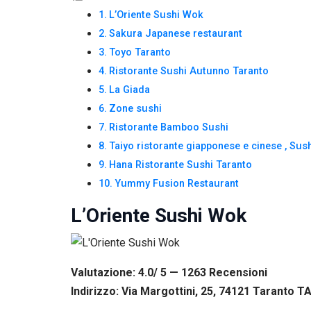
Se rifiuti
L’Oriente Sushi Wok
questi
Sakura Japanese restaurant
cookie,
alcune
Toyo Taranto
funzioni del
Ristorante Sushi Autunno Taranto
sito non
saranno
La Giada
disponibili.
Zone sushi
Ristorante Bamboo Sushi
Marketing
Taiyo ristorante giapponese e cinese , Sus
Condividendo i
Hana Ristorante Sushi Taranto
tuoi interessi e il
Yummy Fusion Restaurant
tuo
comportamento
L’Oriente Sushi Wok
mentre visiti il
nostro sito,
aumenti le
possibilità di
vedere contenuti
Valutazione: 4.0/ 5 — 1263
R
ecensioni
e offerte
Indirizzo: Via Margottini, 25, 74121 Taranto TA,
personalizzati.