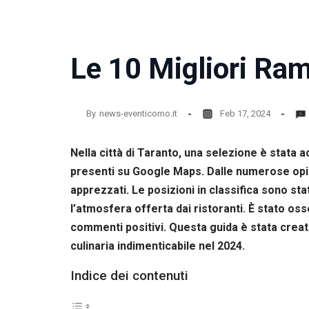
la
funzionalità
e la
struttura
Le 10 Migliori Ram
del sito
web, in
base
all'utilizzo
del sito
By
news-eventicomo.it
Feb 17, 2024
web
stesso.
Nella città di Taranto, una selezione è stata
presenti su Google Maps. Dalle numerose opinio
Esperienza
apprezzati. Le posizioni in classifica sono sta
Per
l’atmosfera offerta dai ristoranti. È stato 
permettere
una migliore
commenti positivi. Questa guida è stata creata
esperienza
culinaria indimenticabile nel 2024.
di
navigazione
Indice dei contenuti
sul nostro
sito durante
la tua visita.