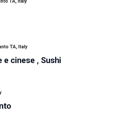
nto TA, Italy
nto TA, Italy
 e cinese , Sushi
y
nto