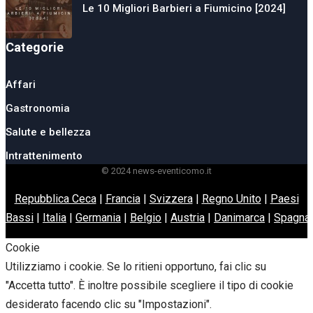
Le 10 Migliori Barbieri a Fiumicino [2024]
Categorie
Affari
Gastronomia
Salute e bellezza
Intrattenimento
© 2024 news-eventicomo.it
Repubblica Ceca
|
Francia
|
Svizzera
|
Regno Unito
|
Paesi
Bassi
|
Italia
|
Germania
|
Belgio
|
Austria
|
Danimarca
|
Spagna
Cookie
Utilizziamo i cookie. Se lo ritieni opportuno, fai clic su
"Accetta tutto". È inoltre possibile scegliere il tipo di cookie
desiderato facendo clic su "Impostazioni".