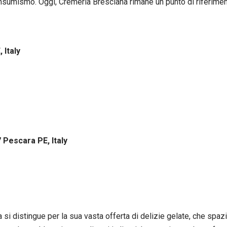
 consumismo. Oggi, Cremeria Bresciana rimane un punto di riferime
 Italy
7 Pescara PE, Italy
a si distingue per la sua vasta offerta di delizie gelate, che spaz