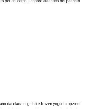
nto per chi cerca il sapore autentico del passato
iano dai classici gelati e frozen yogurt a opzioni