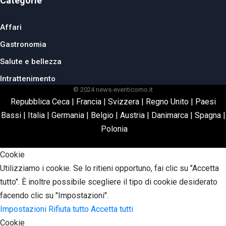
Categorie
Affari
Gastronomia
Salute e bellezza
Intrattenimento
© 2024 news-eventicomo.it
Repubblica Ceca
|
Francia
|
Svizzera
|
Regno Unito
|
Paesi
Bassi
|
Italia
|
Germania
|
Belgio
|
Austria
|
Danimarca
|
Spagna
|
Polonia
Cookie
Utilizziamo i cookie. Se lo ritieni opportuno, fai clic su "Accetta
tutto". È inoltre possibile scegliere il tipo di cookie desiderato
facendo clic su "Impostazioni".
Impostazioni
Rifiuta tutto
Accetta tutti
Cookie