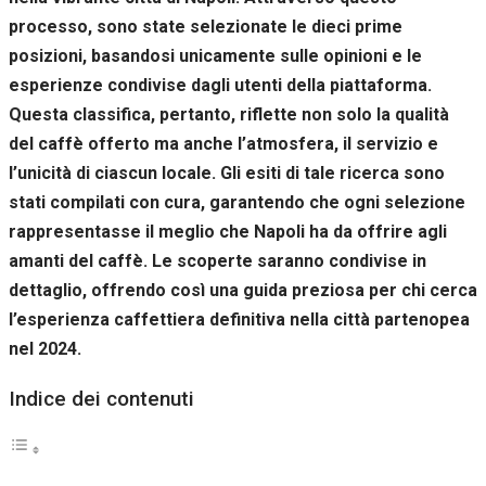
Se rifiuti
processo, sono state selezionate le dieci prime
questi
cookie,
posizioni, basandosi unicamente sulle opinioni e le
alcune
esperienze condivise dagli utenti della piattaforma.
funzioni del
Questa classifica, pertanto, riflette non solo la qualità
sito non
saranno
del caffè offerto ma anche l’atmosfera, il servizio e
disponibili.
l’unicità di ciascun locale. Gli esiti di tale ricerca sono
stati compilati con cura, garantendo che ogni selezione
Marketing
rappresentasse il meglio che Napoli ha da offrire agli
Condividendo i
amanti del caffè. Le scoperte saranno condivise in
tuoi interessi e il
dettaglio, offrendo così una guida preziosa per chi cerca
tuo
comportamento
l’esperienza caffettiera definitiva nella città partenopea
mentre visiti il
nel 2024.
nostro sito,
aumenti le
Indice dei contenuti
possibilità di
vedere contenuti
e offerte
personalizzati.