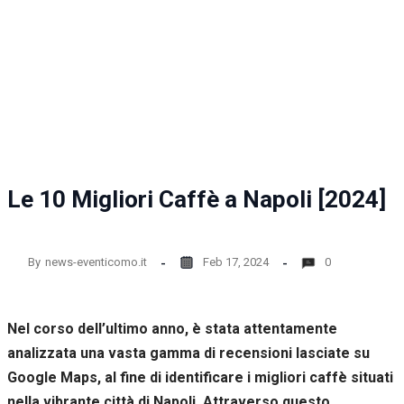
la
funzionalità
e la
struttura
del sito
web, in
base
all'utilizzo
del sito
web
stesso.
Le 10 Migliori Caffè a Napoli [2024]
Esperienza
Per
By
news-eventicomo.it
Feb 17, 2024
0
permettere
una migliore
esperienza
Nel corso dell’ultimo anno, è stata attentamente
di
navigazione
analizzata una vasta gamma di recensioni lasciate su
sul nostro
Google Maps, al fine di identificare i migliori caffè situati
sito durante
la tua visita.
nella vibrante città di Napoli. Attraverso questo