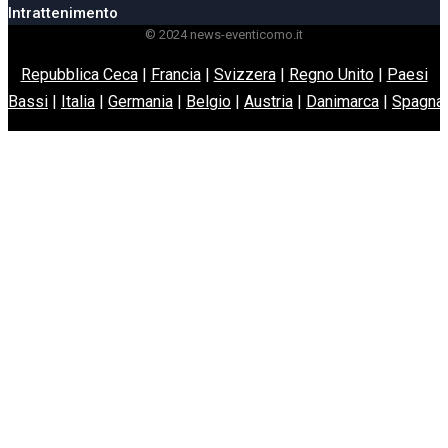
Intrattenimento
© 2024 news-eventicomo.it
Repubblica Ceca
|
Francia
|
Svizzera
|
Regno Unito
|
Paesi
Bassi
|
Italia
|
Germania
|
Belgio
|
Austria
|
Danimarca
|
Spagna