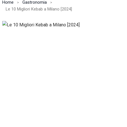
Home
Gastronomia
Le 10 Migliori Kebab a Milano [2024]
Necessari
Questi cookie
non sono
facoltativi.
Sono
necessari per il
corretto
funzionamento
del sito web.
Statistiche
Per
consentirci
di
migliorare