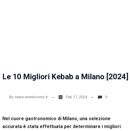
la
funzionalità
e la
struttura
del sito
web, in
base
all'utilizzo
del sito
web
stesso.
Le 10 Migliori Kebab a Milano [2024]
Esperienza
Per
permettere
una migliore
By
news-eventicomo.it
Feb 17, 2024
0
esperienza
di
navigazione
sul nostro
Nel cuore gastronomico di Milano, una selezione
sito durante
accurata è stata effettuata per determinare i migliori
la tua visita.