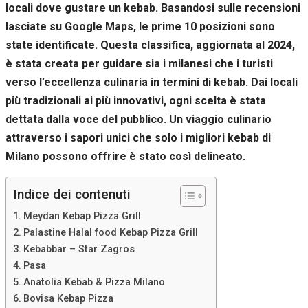
locali dove gustare un kebab. Basandosi sulle recensioni
Se rifiuti
questi
lasciate su Google Maps, le prime 10 posizioni sono
cookie,
state identificate. Questa classifica, aggiornata al 2024,
alcune
funzioni del
è stata creata per guidare sia i milanesi che i turisti
sito non
verso l’eccellenza culinaria in termini di kebab. Dai locali
saranno
disponibili.
più tradizionali ai più innovativi, ogni scelta è stata
dettata dalla voce del pubblico. Un viaggio culinario
attraverso i sapori unici che solo i migliori kebab di
Marketing
Milano possono offrire è stato così delineato.
Condividendo i
tuoi interessi e il
tuo
Indice dei contenuti
comportamento
mentre visiti il
Meydan Kebap Pizza Grill
nostro sito,
Palastine Halal food Kebap Pizza Grill
aumenti le
Kebabbar – Star Zagros
possibilità di
vedere contenuti
Pasa
e offerte
Anatolia Kebab & Pizza Milano
personalizzati.
Bovisa Kebap Pizza