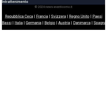
Intrattenimento
© 2024 news-eventicomo.it
Repubblica Ceca
|
Francia
|
Svizzera
|
Regno Unito
|
Paesi
Bassi
|
Italia
|
Germania
|
Belgio
|
Austria
|
Danimarca
|
Spagna