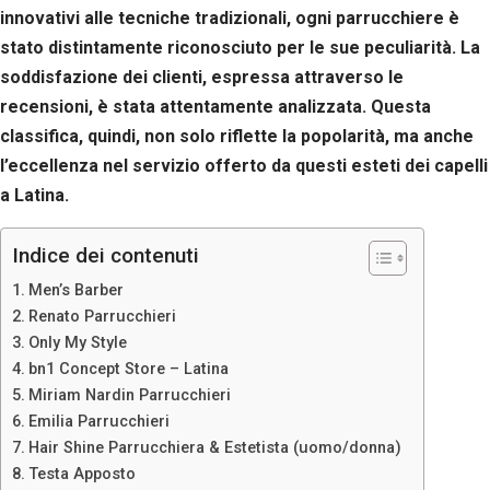
Se rifiuti
innovativi alle tecniche tradizionali, ogni parrucchiere è
questi
stato distintamente riconosciuto per le sue peculiarità. La
cookie,
alcune
soddisfazione dei clienti, espressa attraverso le
funzioni del
recensioni, è stata attentamente analizzata. Questa
sito non
classifica, quindi, non solo riflette la popolarità, ma anche
saranno
disponibili.
l’eccellenza nel servizio offerto da questi esteti dei capelli
a Latina.
Marketing
Indice dei contenuti
Condividendo i
tuoi interessi e il
Men’s Barber
tuo
comportamento
Renato Parrucchieri
mentre visiti il
Only My Style
nostro sito,
bn1 Concept Store – Latina
aumenti le
Miriam Nardin Parrucchieri
possibilità di
vedere contenuti
Emilia Parrucchieri
e offerte
Hair Shine Parrucchiera & Estetista (uomo/donna)
personalizzati.
Testa Apposto