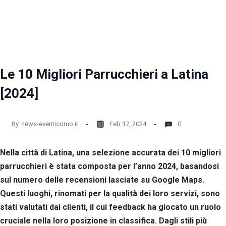
la
funzionalità
e la
struttura
del sito
web, in
base
Le 10 Migliori Parrucchieri a Latina
all'utilizzo
del sito
[2024]
web
stesso.
By
news-eventicomo.it
Feb 17, 2024
0
Esperienza
Per
Nella città di Latina, una selezione accurata dei 10 migliori
permettere
una migliore
parrucchieri è stata composta per l’anno 2024, basandosi
esperienza
sul numero delle recensioni lasciate su Google Maps.
di
Questi luoghi, rinomati per la qualità dei loro servizi, sono
navigazione
sul nostro
stati valutati dai clienti, il cui feedback ha giocato un ruolo
sito durante
cruciale nella loro posizione in classifica. Dagli stili più
la tua visita.