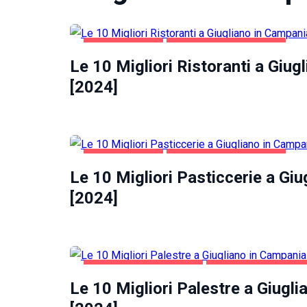
GASTRONOMIA
GIUGLIANO IN CAMPANIA
Le 10 Migliori Ristoranti a Giug
[2024]
Necessari
Questi cookie
non sono
facoltativi.
Sono
GASTRONOMIA
GIUGLIANO IN CAMPANIA
necessari per il
Le 10 Migliori Pasticcerie a Gi
corretto
funzionamento
[2024]
del sito web.
Statistiche
Per
GIUGLIANO IN CAMPANIA
SALUTE E BELLEZZA
consentirci
Le 10 Migliori Palestre a Giugl
di
migliorare