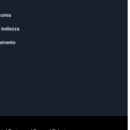
nomia
e bellezza
enimento