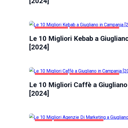
[2024]
la
funzionalità
e la
struttura
del sito
web, in
GASTRONOMIA
GIUGLIANO IN CAMPANIA
base
Le 10 Migliori Kebab a Giuglian
all'utilizzo
[2024]
del sito
web
stesso.
Esperienza
GASTRONOMIA
GIUGLIANO IN CAMPANIA
Per
Le 10 Migliori Caffè a Giuglian
permettere
[2024]
una migliore
esperienza
di
navigazione
sul nostro
sito durante
AFFARI
GIUGLIANO IN CAMPANIA
la tua visita.