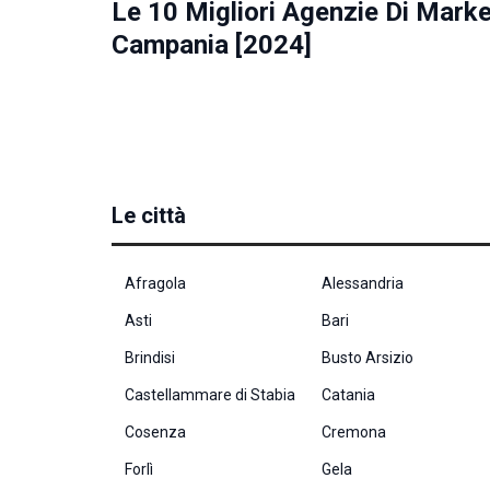
Le 10 Migliori Agenzie Di Marke
Se rifiuti
questi
Campania [2024]
cookie,
alcune
funzioni del
sito non
saranno
disponibili.
Le città
Marketing
Condividendo i
tuoi interessi e il
Afragola
Alessandria
tuo
comportamento
Asti
Bari
mentre visiti il
nostro sito,
Brindisi
Busto Arsizio
aumenti le
Castellammare di Stabia
Catania
possibilità di
vedere contenuti
Cosenza
Cremona
e offerte
personalizzati.
Forlì
Gela