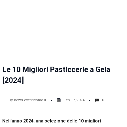
la
funzionalità
e la
struttura
del sito
web, in
base
all'utilizzo
del sito
web
stesso.
Le 10 Migliori Pasticcerie a Gela
Esperienza
[2024]
Per
permettere
una migliore
esperienza
By
news-eventicomo.it
Feb 17, 2024
0
di
navigazione
sul nostro
sito durante
Nell’anno 2024, una selezione delle 10 migliori
la tua visita.