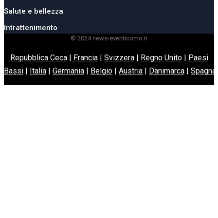
Salute e bellezza
Intrattenimento
© 2024 news-eventicomo.it
Repubblica Ceca
|
Francia
|
Svizzera
|
Regno Unito
|
Paesi
Bassi
|
Italia
|
Germania
|
Belgio
|
Austria
|
Danimarca
|
Spagna