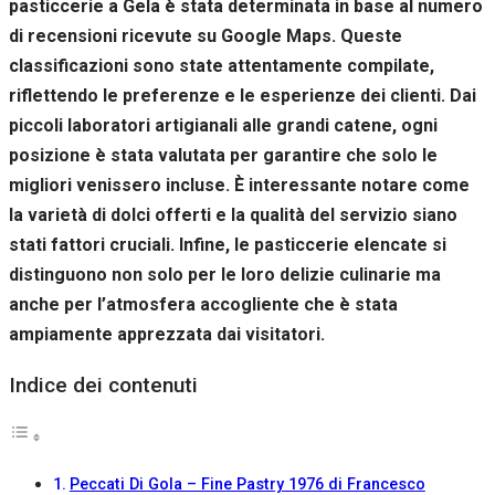
pasticcerie a Gela è stata determinata in base al numero
Se rifiuti
questi
di recensioni ricevute su Google Maps. Queste
cookie,
classificazioni sono state attentamente compilate,
alcune
riflettendo le preferenze e le esperienze dei clienti. Dai
funzioni del
sito non
piccoli laboratori artigianali alle grandi catene, ogni
saranno
posizione è stata valutata per garantire che solo le
disponibili.
migliori venissero incluse. È interessante notare come
la varietà di dolci offerti e la qualità del servizio siano
Marketing
stati fattori cruciali. Infine, le pasticcerie elencate si
Condividendo i
distinguono non solo per le loro delizie culinarie ma
tuoi interessi e il
tuo
anche per l’atmosfera accogliente che è stata
comportamento
ampiamente apprezzata dai visitatori.
mentre visiti il
nostro sito,
Indice dei contenuti
aumenti le
possibilità di
vedere contenuti
e offerte
personalizzati.
Peccati Di Gola – Fine Pastry 1976 di Francesco