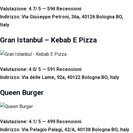
tuo
Valutazione: 4.7/ 5 — 594
R
ecensioni
comportamento
mentre visiti il
Indirizzo: Via Giuseppe Petroni, 36a, 40126 Bologna BO,
nostro sito,
Italy
aumenti le
possibilità di
Gran Istanbul – Kebab E Pizza
vedere contenuti
e offerte
personalizzati.
Valutazione: 4.0/ 5 — 591
R
ecensioni
Indirizzo: Via delle Lame, 92a, 40122 Bologna BO, Italy
Queen Burger
Valutazione: 4.1/ 5 — 499
R
ecensioni
Indirizzo: Via Pelagio Palagi, 42/A, 40138 Bologna BO, Italy