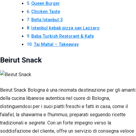
Queen Burger
Chicken Taste
Bella Istanbul 3
Istanbul kebab pizza san Lazzaro
Baba Turkish Restorant & Kafe
Taj Mahal – Takeaway
Beirut Snack
Beirut Snack Bologna è una rinomata destinazione per gli amanti
della cucina libanese autentica nel cuore di Bologna,
Necessari
distinguendosi per i suoi piatti freschi e fatti in casa, come il
Questi cookie
falafel, la shawarma e l’hummus, preparati seguendo ricette
non sono
facoltativi.
tradizionali e segrete. Con un forte impegno verso la
Sono
soddisfazione del cliente, offre un servizio di consegna veloce
necessari per il