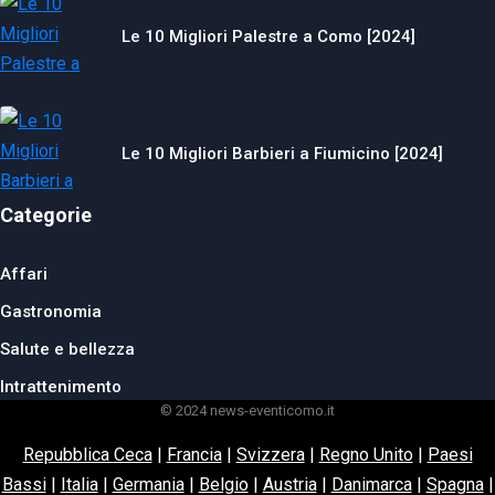
Le 10 Migliori Palestre a Como [2024]
Le 10 Migliori Barbieri a Fiumicino [2024]
Categorie
Affari
Gastronomia
Salute e bellezza
Intrattenimento
© 2024 news-eventicomo.it
Repubblica Ceca
|
Francia
|
Svizzera
|
Regno Unito
|
Paesi
Bassi
|
Italia
|
Germania
|
Belgio
|
Austria
|
Danimarca
|
Spagna
|