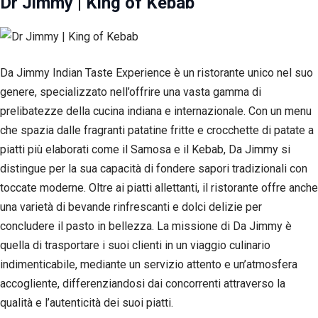
Dr Jimmy | King of Kebab
Esperienza
Per
permettere
una migliore
esperienza
Da Jimmy Indian Taste Experience è un ristorante unico nel suo
di
genere, specializzato nell’offrire una vasta gamma di
navigazione
sul nostro
prelibatezze della cucina indiana e internazionale. Con un menu
sito durante
che spazia dalle fragranti patatine fritte e crocchette di patate a
la tua visita.
Se rifiuti
piatti più elaborati come il Samosa e il Kebab, Da Jimmy si
questi
distingue per la sua capacità di fondere sapori tradizionali con
cookie,
toccate moderne. Oltre ai piatti allettanti, il ristorante offre anche
alcune
funzioni del
una varietà di bevande rinfrescanti e dolci delizie per
sito non
concludere il pasto in bellezza. La missione di Da Jimmy è
saranno
disponibili.
quella di trasportare i suoi clienti in un viaggio culinario
indimenticabile, mediante un servizio attento e un’atmosfera
accogliente, differenziandosi dai concorrenti attraverso la
Marketing
qualità e l’autenticità dei suoi piatti.
Condividendo i
tuoi interessi e il