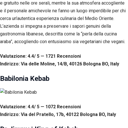
corretto
e gratuito nelle ore serali, mentre la sua atmosfera accogliente
funzionamento
e il personale amichevole ne fanno un luogo imperdibile per chi
del sito web.
cerca un’autentica esperienza culinaria del Medio Oriente.
L’azienda si impegna a preservare i sapori genuini della
Statistiche
gastronomia libanese, descritta come la “perla della cucina
Per
araba”, accogliendo con entusiasmo sia vegetariani che vegani.
consentirci
di
migliorare
Valutazione: 4.4/ 5 — 1721
R
ecensioni
la
Indirizzo: Via delle Moline, 14/B, 40126 Bologna BO, Italy
funzionalità
e la
struttura
Babilonia Kebab
del sito
web, in
base
all'utilizzo
del sito
Valutazione: 4.4/ 5 — 1072
R
ecensioni
web
stesso.
Indirizzo: Via del Pratello, 17b, 40122 Bologna BO, Italy