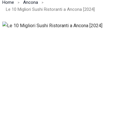
Home
Ancona
Le 10 Migliori Sushi Ristoranti a Ancona [2024]
Necessari
Questi cookie
non sono
facoltativi.
Sono
necessari per il
corretto
funzionamento
del sito web.
Statistiche
Per
consentirci
di
migliorare