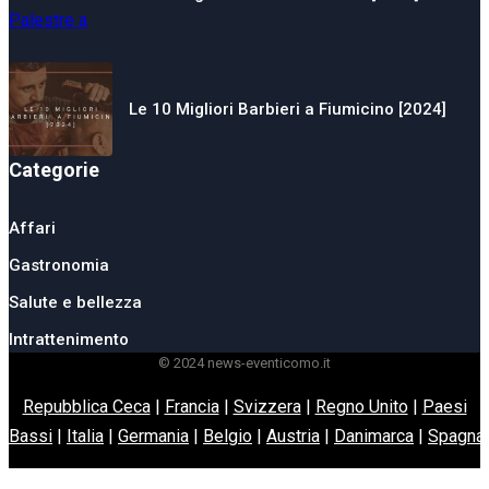
Le 10 Migliori Barbieri a Fiumicino [2024]
Categorie
Affari
Gastronomia
Salute e bellezza
Intrattenimento
© 2024 news-eventicomo.it
Repubblica Ceca
|
Francia
|
Svizzera
|
Regno Unito
|
Paesi
Bassi
|
Italia
|
Germania
|
Belgio
|
Austria
|
Danimarca
|
Spagna