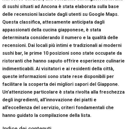
Se rifiuti
di sushi situati ad Ancona è stata elaborata sulla base
questi
delle recensioni lasciate dagli utenti su Google Maps.
cookie,
alcune
Questa classifica, attesamente anticipata dagli
funzioni del
appassionati della cucina giapponese, è stata
sito non
saranno
determinata considerando il numero e la qualità delle
disponibili.
recensioni. Dai locali più intimi e tradizionali ai moderni
sushi bar, le prime 10 posizioni sono state occupate da
ristoranti che hanno saputo offrire esperienze culinarie
Marketing
Condividendo i
indimenticabili. Ai visitatori e ai residenti della città,
tuoi interessi e il
queste informazioni sono state rese disponibili per
tuo
comportamento
facilitare la scoperta dei migliori sapori del Giappone.
mentre visiti il
Un’attenzione particolare è stata rivolta alla freschezza
nostro sito,
degli ingredienti, all’innovazione dei piatti e
aumenti le
possibilità di
all’eccellenza del servizio, criteri fondamentali che
vedere contenuti
hanno guidato la compilazione della lista.
e offerte
personalizzati.
Indice dei contenuti