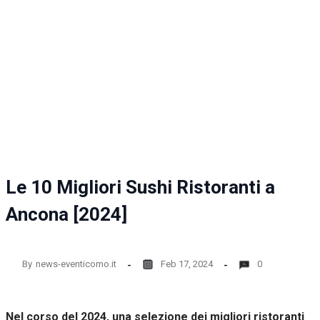
la
funzionalità
e la
struttura
del sito
web, in
base
all'utilizzo
del sito
web
stesso.
Le 10 Migliori Sushi Ristoranti a
Esperienza
Per
Ancona [2024]
permettere
una migliore
esperienza
di
By
news-eventicomo.it
Feb 17, 2024
0
navigazione
sul nostro
sito durante
la tua visita.
Nel corso del 2024, una selezione dei migliori ristoranti