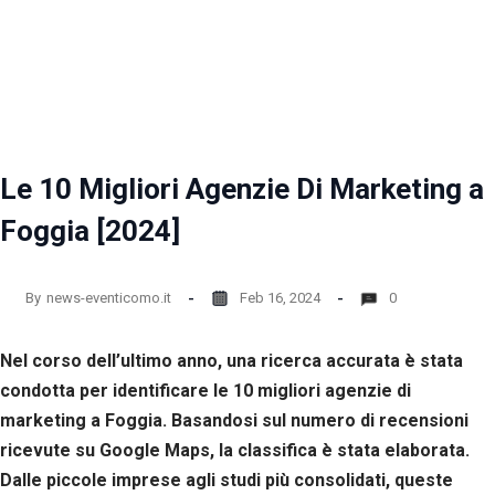
la
funzionalità
e la
struttura
del sito
web, in
base
all'utilizzo
del sito
Le 10 Migliori Agenzie Di Marketing a
web
stesso.
Foggia [2024]
Esperienza
By
news-eventicomo.it
Feb 16, 2024
0
Per
permettere
Nel corso dell’ultimo anno, una ricerca accurata è stata
una migliore
esperienza
condotta per identificare le 10 migliori agenzie di
di
marketing a Foggia. Basandosi sul numero di recensioni
navigazione
sul nostro
ricevute su Google Maps, la classifica è stata elaborata.
sito durante
Dalle piccole imprese agli studi più consolidati, queste
la tua visita.