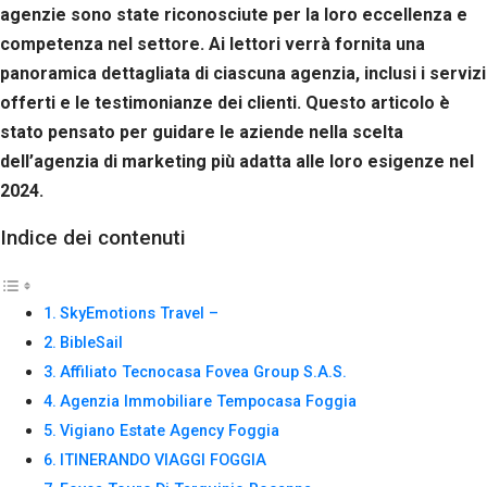
Se rifiuti
agenzie sono state riconosciute per la loro eccellenza e
questi
competenza nel settore. Ai lettori verrà fornita una
cookie,
panoramica dettagliata di ciascuna agenzia, inclusi i servizi
alcune
funzioni del
offerti e le testimonianze dei clienti. Questo articolo è
sito non
stato pensato per guidare le aziende nella scelta
saranno
disponibili.
dell’agenzia di marketing più adatta alle loro esigenze nel
2024.
Marketing
Indice dei contenuti
Condividendo i
tuoi interessi e il
tuo
comportamento
SkyEmotions Travel –
mentre visiti il
BibleSail
nostro sito,
Affiliato Tecnocasa Fovea Group S.A.S.
aumenti le
possibilità di
Agenzia Immobiliare Tempocasa Foggia
vedere contenuti
Vigiano Estate Agency Foggia
e offerte
personalizzati.
ITINERANDO VIAGGI FOGGIA